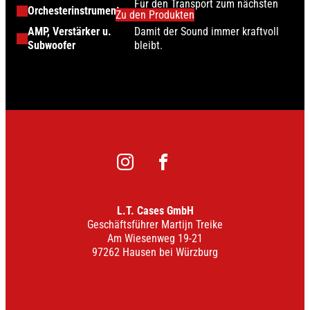
Für den Transport zum nächsten
Orchesterinstrumente
Zu den Produkten
Aufritt.
AMP, Verstärker u.
Damit der Sound immer kraftvoll
Subwoofer
bleibt.
instagram
facebook
L.T. Cases GmbH
Geschäftsführer Martijn Treike
Am Wiesenweg 19-21
97262 Hausen bei Würzburg