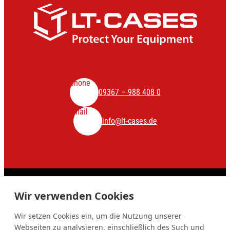
phone
09367 – 988 408 0
mail
info@lt-cases.de
© LT-Cases
Wir verwenden Cookies
Impressum
Datenschutz
Cookie-Einstellungen
Wir setzen Cookies ein, um die Nutzung unserer
Schließen
close
Webseiten zu analysieren, einschließlich des Such und