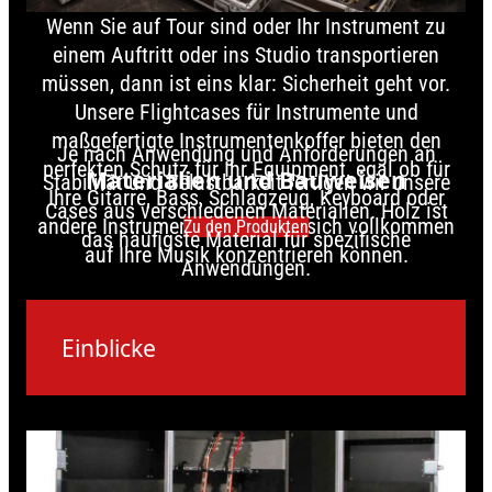
Wenn Sie auf Tour sind oder Ihr Instrument zu
einem Auftritt oder ins Studio transportieren
müssen, dann ist eins klar: Sicherheit geht vor.
Unsere Flightcases für Instrumente und
maßgefertigte Instrumentenkoffer bieten den
Je nach Anwendung und Anforderungen an
perfekten Schutz für Ihr Equipment, egal ob für
Materialien und Bauweisen
Stabilität und Belastbarkeit fertigen wir unsere
Ihre Gitarre, Bass, Schlagzeug, Keyboard oder
Cases aus verschiedenen Materialien. Holz ist
andere Instrumente. Damit Sie sich vollkommen
Zu den Produkten
das häufigste Material für spezifische
auf Ihre Musik konzentrieren können.
Anwendungen.
Einblicke