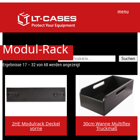
Zum
Inhalt
menu
springen
Modul-Rack
S
Suchen
u
Ergebnisse 17 – 32 von 68 werden angezeigt
c
h
e
n
30cm Wanne Multiflex
2HE Modulrack Deckel
Truckmaß
vorne