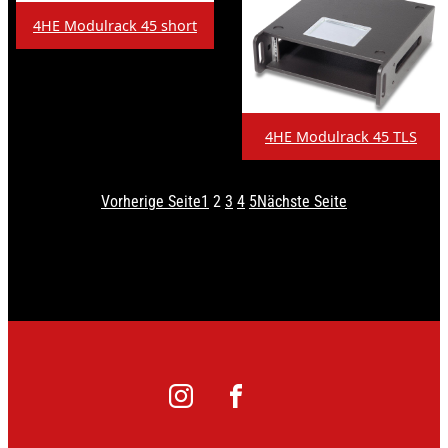
4HE Modulrack 45 short
4HE Modulrack 45 TLS
Vorherige Seite
1
2
3
4
5
Nächste Seite
instagram
facebook