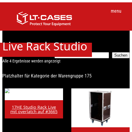
Zum
Inhalt
menu
springen
Live Rack Studio
S
Suchen
u
Alle 4 Ergebnisse werden angezeigt
c
h
Platzhalter für Kategorie der Warengruppe 175
e
n
17HE Studio Rack Live
mit overlatch auf #3665