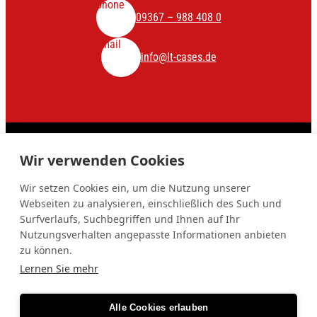
phone
09367 – 988 408 0
mail
info@lt-cases.de
© LT-Cases
Wir verwenden Cookies
Impressum
Datenschutz
Cookie-Einstellungen
Wir setzen Cookies ein, um die Nutzung unserer
Schließen
close
Webseiten zu analysieren, einschließlich des Such und
Start
Surfverlaufs, Suchbegriffen und Ihnen auf Ihr
Shop
Nutzungsverhalten angepasste Informationen anbieten
zu können.
Unsere Produkte
Lernen Sie mehr
About Us
Quality
Karriere
Alle Cookies erlauben